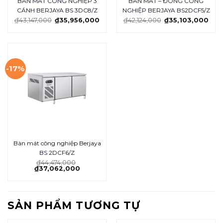
BÀN MÁT CÔNG NGHIỆP 3
BÀN MÁT – ĐÔNG CÔNG
CÁNH BERJAYA BS 3DC8/Z
NGHIỆP BERJAYA BS2DCF5/Z
₫
43,147,000
₫
35,956,000
₫
42,124,000
₫
35,103,000
-17%
Bàn mát công nghiệp Berjaya
BS 2DCF6/Z
₫
44,474,000
₫
37,062,000
SẢN PHẨM TƯƠNG TỰ