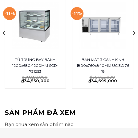
-11%
-11%
TỦ TRƯNG BÀY BÁNH
BÀN MÁT 3 CÁNH KÍNH
1200x680x1200MM SCD-
1800x760x840MM UC 3G 76
7312S3
18
₫
38,693,000
₫
38,782,000
₫
34,550,000
₫
34,699,000
SẢN PHẨM ĐÃ XEM
Bạn chưa xem sản phẩm nào!