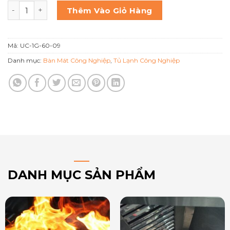
Bàn mát 1 cánh kính TurboCool UC 1G 60 09 số lượng
Thêm Vào Giỏ Hàng
Mã:
UC-1G-60-09
Danh mục:
Bàn Mát Công Nghiệp
,
Tủ Lạnh Công Nghiệp
DANH MỤC SẢN PHẨM