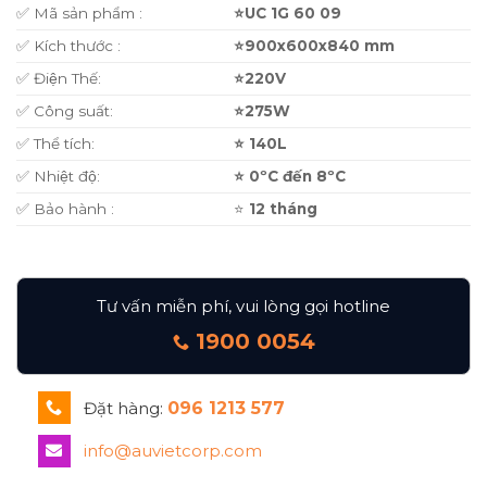
✅ Mã sản phẩm :
⭐UC 1G 60 09
✅ Kích thước :
⭐900x600x840 mm
✅ Điện Thế:
⭐220V
✅ Công suất:
⭐275W
✅ Thể tích:
⭐ 140L
✅ Nhiệt độ:
⭐ 0ºC đến 8ºC
✅ Bảo hành :
⭐
12 tháng
Tư vấn miễn phí, vui lòng gọi hotline
1900 0054
Đặt hàng:
096 1213 577
info@auvietcorp.com