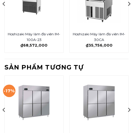
Hoshizaki Máy làm đá viên IM-
Hoshizaki Máy làm đá viên IM-
100A-23
30CA
₫
68,572,000
₫
35,756,000
SẢN PHẨM TƯƠNG TỰ
-17%