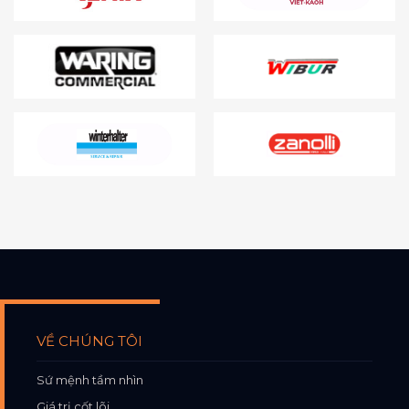
VỀ CHÚNG TÔI
Sứ mệnh tầm nhìn
Giá trị cốt lõi