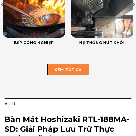
BẾP CÔNG NGHIỆP
HỆ THỐNG HÚT KHÓI
XEM TẤT CẢ
MÔ TẢ
Bàn Mát Hoshizaki RTL-188MA-
SD: Giải Pháp Lưu Trữ Thực