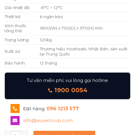
Dải nhiệt độ:
-6°C ~ 12°C
Thiết kế:
6 ngăn kéo
Kích thước
1800(W) x 750(D) x 570(H) mm
tổng thể:
Trọng lượng:
120kg
Thương hiệu Hoshizaki, Nhật Bản, sản xuất
Xuất xứ:
tại Trung Quốc
Bảo hành:
12 tháng
Tư vấn miễn phí, vui lòng gọi hotline
1900 0054
Đặt hàng:
096 1213 577
info@auvietcorp.com
Bàn mát 6 ngăn kéo RTL-188MA-SD số lượng