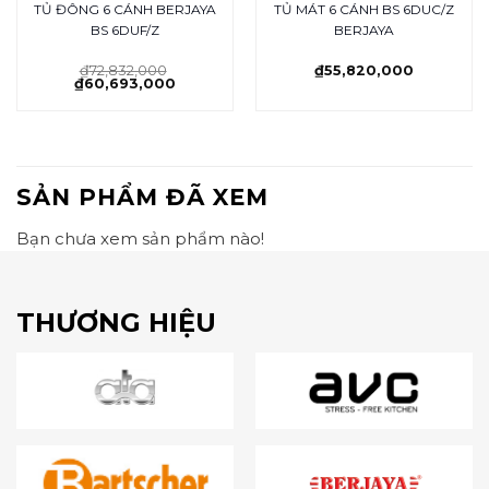
TỦ ĐÔNG 6 CÁNH BERJAYA
TỦ MÁT 6 CÁNH BS 6DUC/Z
BS 6DUF/Z
BERJAYA
₫
72,832,000
₫
55,820,000
₫
60,693,000
SẢN PHẨM ĐÃ XEM
Bạn chưa xem sản phẩm nào!
THƯƠNG HIỆU