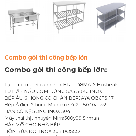
Combo gói thi công bếp lớn
Combo gói thi công bếp lớn:
Tủ đông mát 4 cánh inox HRF-148MA-S Hoshizaki
TỦ HẤP NẤU CƠM DÙNG GAS 50KG INOX
BẾP ÂU 6 HỌNG CÓ CHÂN BERJAYA OB6FS-17
Bếp Á điện 2 họng Mantru.e Zc2-c5040a-w2
BÀN CÓ KỆ SONG INOX 304
Máy thái thịt nhuyễn Mirra300y09 Sirman
BẪY MỠ CHO NHÀ BẾP
BỒN RỬA ĐÔI INOX 304 POSCO