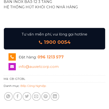
BÀN INOX BA3-12 3 TẦNG
HỆ THỐNG HÚT KHÓI CHO NHÀ HÀNG
Tư vấn miễn phí, vui lòng gọi hotline
1900 0054
Đặt hàng:
096 1213 577
info@auvietcorp.com
Mã:
CB-GTCBL
Danh mục:
Bếp Công Nghiệp