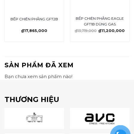
BẾP CHIÊN PHẲNG EAGLE
BẾP CHIÊN PHẲNG GFT2B
GFT1B DÙNG GAS
₫
17,865,000
₫
13,719,000
₫
11,200,000
SẢN PHẨM ĐÃ XEM
Bạn chưa xem sản phẩm nào!
THƯƠNG HIỆU