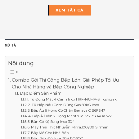
XEM TẤT CẢ
MÔ TẢ
Nội dung
Combo Gói Thi Công Bếp Lớn: Giải Pháp Tối Ưu
Cho Nhà Hàng và Bếp Công Nghiệp
Đặc Điểm Sản Phẩm
1. Tủ Đông Mát 4 Cánh Inox HRF-148MA-S Hoshizaki
2. Tủ Hấp Nấu Cơm Dùng Gas 50KG Inox
3. Bếp Âu 6 Họng Có Chân Berjaya OB6FS-17
4. Bếp Á Điện 2 Họng Mantru.e Zc2-c5040a-w2
5. Bàn Có Kệ Song Inox 304
6. Máy Thái Thịt Nhuyễn Mirra300y09 Sirman
7. Bẫy Mỡ Cho Nhà Bếp
8. Bồn Rửa Đôi Inox 304 POSCO