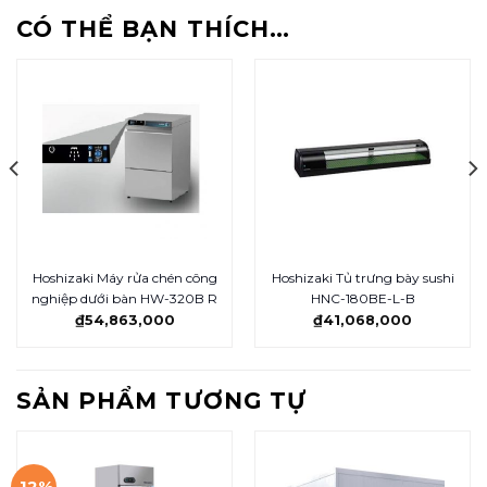
CÓ THỂ BẠN THÍCH…
Hoshizaki Máy rửa chén công
Hoshizaki Tủ trưng bày sushi
nghiệp dưới bàn HW-320B R
HNC-180BE-L-B
₫
54,863,000
₫
41,068,000
SẢN PHẨM TƯƠNG TỰ
-12%