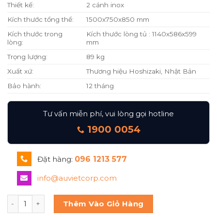
Thiết kế:
2 cánh inox
Kích thước tổng thể:
1500x750x850 mm
Kích thước trong
Kích thước lòng tủ : 1140x586x599
lòng:
mm
Trọng lượng:
89 kg
Xuất xứ:
Thương hiệu Hoshizaki, Nhật Bản
Bảo hành:
12 tháng
Tư vấn miễn phí, vui lòng gọi hotline
1900 0054
Đặt hàng:
096 1213 577
info@auvietcorp.com
Hoshizaki Bàn đông 2 cánh FT-158MA-S số lượng
Thêm Vào Giỏ Hàng