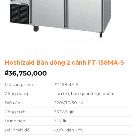
Hoshizaki Bàn đông 2 cánh FT-158MA-S
36,750,000
₫
Mã sản phẩm
FT-158MA-S
Công dụng:
Lưu trữ, bảo quản thực phẩm
Điện áp:
220V/1P/50Hz
Công suất:
333W/ giờ
Dung tích:
307 lit
Dải nhiệt độ:
-23ºC đến -7ºC