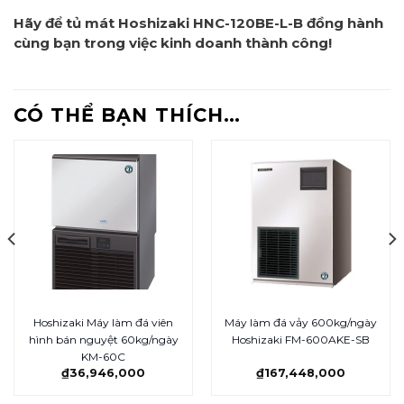
Hãy để tủ mát Hoshizaki HNC-120BE-L-B đồng hành
cùng bạn trong việc kinh doanh thành công!
CÓ THỂ BẠN THÍCH…
Hoshizaki Máy làm đá viên
Máy làm đá vảy 600kg/ngày
hình bán nguyệt 60kg/ngày
Hoshizaki FM-600AKE-SB
KM-60C
₫
36,946,000
₫
167,448,000