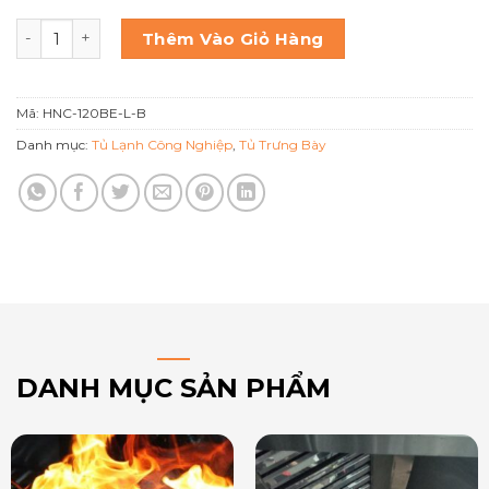
Hoshizaki Tủ trưng bày sushi HNC-120BE-L-B số lượng
Thêm Vào Giỏ Hàng
Mã:
HNC-120BE-L-B
Danh mục:
Tủ Lạnh Công Nghiệp
,
Tủ Trưng Bày
DANH MỤC SẢN PHẨM