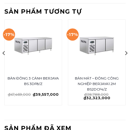
SẢN PHẨM TƯƠNG TỰ
-17%
-17%
BÀN ĐÔNG 3 CÁNH BERJAYA
BÀN MÁT – ĐÔNG CÔNG
BS 3DF8/Z
NGHIỆP BERJAYA1.2M
BS2DCF4/Z
₫
47,469,000
₫
39,557,000
₫
38,788,000
₫
32,323,000
SẢN PHẨM ĐÃ XEM