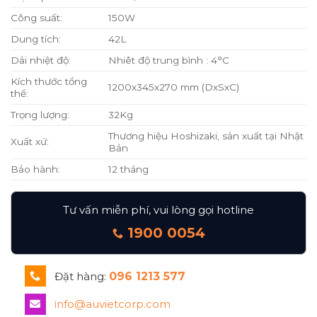
Công suất:
150W
Dung tích:
42L
Dải nhiệt độ:
Nhiêt độ trung bình : 4°C
Kích thước tổng
1200x345x270 mm (DxSxC)
thể:
Trọng lượng:
32Kg
Thương hiệu Hoshizaki, sản xuất tại Nhật
Xuất xứ:
Bản
Bảo hành:
12 tháng
Tư vấn miễn phí, vui lòng gọi hotline
1900 0054
Đặt hàng:
096 1213 577
info@auvietcorp.com