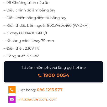
– 99 Chương trình nấu ăn
– Điều chỉnh độ ẩm bằng tay
– Điều khiển bằng điện tử bằng tay
– Kích thước bên ngoài: 800x760x460 (WxDxH)
– 3 khay 600X400 GN 1/1
– Khoảng cách khay 75 mm
– Điện thế: : 230V 1N
– Công suất: 3,3 KW
Tư vấn miễn phí, vui lòng gọi hotline
1900 0054
Đặt hàng:
096 1213 577
info@auvietcorp.com