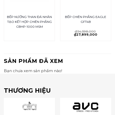
BẾP NƯỚNG THAN ĐÁ NHÂN
BẾP CHIÊN PHẲNG EAGLE
TẠO KẾT HỢP CHIÊN PHẲNG
GFT4B
CBHP-1000 MSM
₫
34,598,000
₫
27,899,000
SẢN PHẨM ĐÃ XEM
Bạn chưa xem sản phẩm nào!
THƯƠNG HIỆU