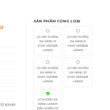
SẢN PHẨM CÙNG LOẠI
ỀU
LÒ HẤP NƯỚNG
LÒ HẤP NƯỚNG
ĐA NĂNG 10
ĐA NĂNG 6
KHAY SAE102B
KHAY SAE062B
LAINOX
LAINOX
LÒ HẤP NƯỚNG
LÒ HẤP NƯỚNG
ĐA NĂNG 6
ĐA NĂNG 20
KHAY SAE061B
KHAY NAE202B
LAINOX
LAINOX
LÒ NƯỚNG ĐA
NĂNG LAINOX
10 KHAY
ĐIỀU KHIỂN CƠ