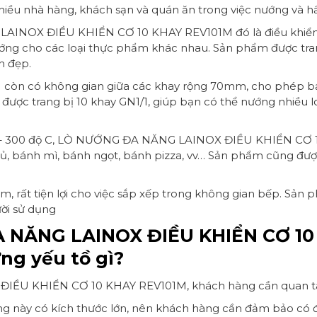
ều nhà hàng, khách sạn và quán ăn trong việc nướng và h
INOX ĐIỀU KHIỂN CƠ 10 KHAY REV101M đó là điều khiển cơ
ướng cho các loại thực phẩm khác nhau. Sản phẩm được trang
n đẹp.
M
còn có không gian giữa các khay rộng 70mm, cho phép bạn
được trang bị 10 khay GN1/1, giúp bạn có thể nướng nhiều l
 70 – 300 độ C, LÒ NƯỚNG ĐA NĂNG LAINOX ĐIỀU KHIỂN CƠ 1
củ, bánh mì, bánh ngọt, bánh pizza, vv… Sản phẩm cũng đư
rất tiện lợi cho việc sắp xếp trong không gian bếp. Sản p
ời sử dụng
 NĂNG LAINOX ĐIỀU KHIỂN CƠ 10
ng yếu tồ gì?
ĐIỀU KHIỂN CƠ 10 KHAY REV101M, khách hàng cần quan tâ
g này có kích thước lớn, nên khách hàng cần đảm bảo có đ