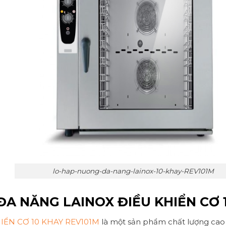
lo-hap-nuong-da-nang-lainox-10-khay-REV101M
A NĂNG LAINOX ĐIỀU KHIỂN CƠ 
ỂN CƠ 10 KHAY REV101M
là một sản phẩm chất lượng cao đư