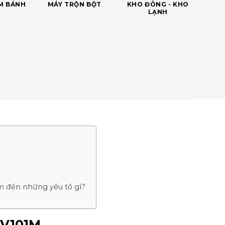
ÀM BÁNH
MÁY TRỘN BỘT
KHO ĐÔNG - KHO
LẠNH
 đến những yếu tồ gì?
EV101M