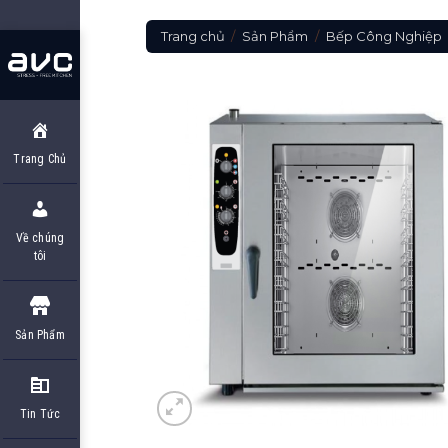
Skip
to
Trang chủ
/
Sản Phẩm
/
Bếp Công Nghiệp
content
Trang Chủ
Về chúng
tôi
Sản Phẩm
Tin Tức