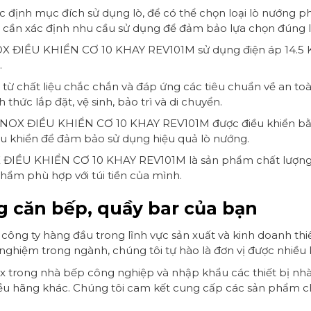
 định mục đích sử dụng lò, để có thể chọn loại lò nướng p
cần xác định nhu cầu sử dụng để đảm bảo lựa chọn đúng lo
ĐIỀU KHIỂN CƠ 10 KHAY REV101M sử dụng điện áp 14.5 KW
.
uất từ chất liệu chắc chắn và đáp ứng các tiêu chuẩn về an 
thức lắp đặt, vệ sinh, bảo trì và di chuyển.
X ĐIỀU KHIỂN CƠ 10 KHAY REV101M được điều khiển bằng 
ều khiển để đảm bảo sử dụng hiệu quả lò nướng.
ỀU KHIỂN CƠ 10 KHAY REV101M là sản phẩm chất lượng cao
hẩm phù hợp với túi tiền của mình.
 căn bếp, quầy bar của bạn
công ty hàng đầu trong lĩnh vực sản xuất và kinh doanh thi
h nghiệm trong ngành, chúng tôi tự hào là đơn vị được nhiều
x trong nhà bếp công nghiệp và nhập khẩu các thiết bị nhà
ều hãng khác. Chúng tôi cam kết cung cấp các sản phẩm ch