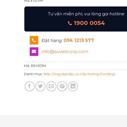
REV101M
Tư vấn miễn phí, vui lòng gọi hotline
1900 0054
Đặt hàng:
096 1213 577
info@auvietcorp.com
Mã:
REV101M
Danh mục:
Bếp Công Nghiệp
,
Lò Hấp Nướng Đa Năng