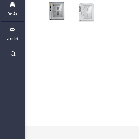
Dự Án
Liên hệ