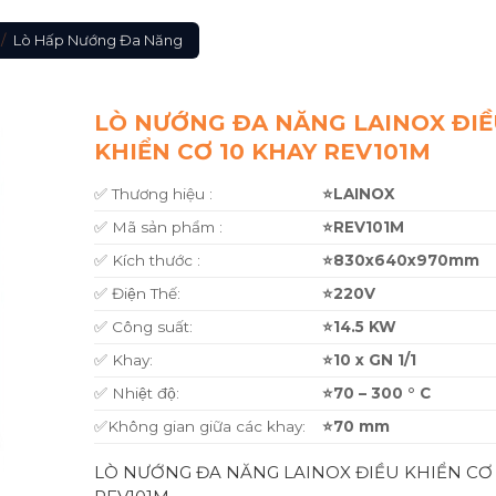
/
Lò Hấp Nướng Đa Năng
LÒ NƯỚNG ĐA NĂNG LAINOX ĐI
KHIỂN CƠ 10 KHAY REV101M
✅ Thương hiệu :
⭐LAINOX
✅ Mã sản phẩm :
⭐REV101M
✅ Kích thước :
⭐830x640x970mm
✅ Điện Thế:
⭐220V
✅ Công suất:
⭐14.5 KW
✅ Khay:
⭐10 x GN 1/1
✅ Nhiệt độ:
⭐70 – 300 ° C
✅Không gian giữa các khay:
⭐70 mm
LÒ NƯỚNG ĐA NĂNG LAINOX ĐIỀU KHIỂN CƠ 