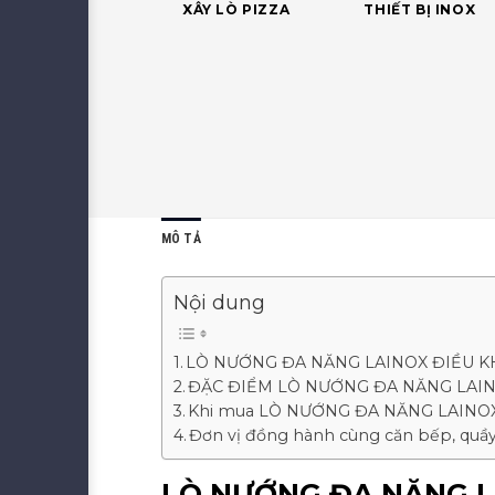
XÂY LÒ PIZZA
THIẾT BỊ INOX
MÔ TẢ
Nội dung
LÒ NƯỚNG ĐA NĂNG LAINOX ĐIỀU KH
ĐẶC ĐIỂM LÒ NƯỚNG ĐA NĂNG LAIN
Khi mua LÒ NƯỚNG ĐA NĂNG LAINOX 
Đơn vị đồng hành cùng căn bếp, quầy
LÒ NƯỚNG ĐA NĂNG LA