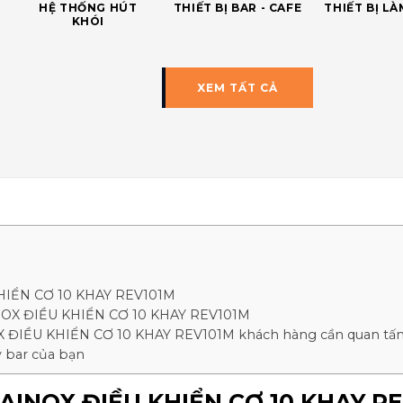
HỆ THỐNG HÚT
THIẾT BỊ BAR - CAFE
THIẾT BỊ L
KHÓI
XEM TẤT CẢ
IỂN CƠ 10 KHAY REV101M
OX ĐIỀU KHIỂN CƠ 10 KHAY REV101M
ĐIỀU KHIỂN CƠ 10 KHAY REV101M khách hàng cần quan tấm
 bar của bạn
INOX ĐIỀU KHIỂN CƠ 10 KHAY R