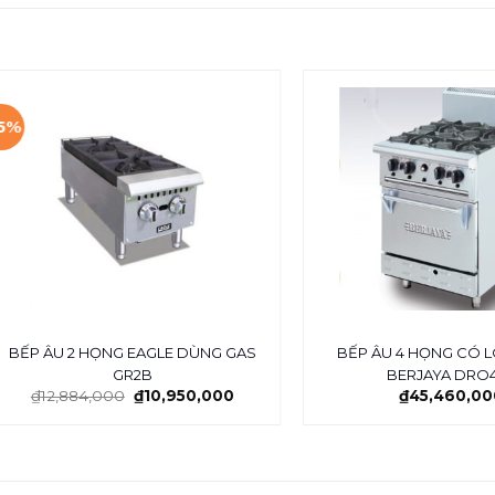
15%
BẾP ÂU 2 HỌNG EAGLE DÙNG GAS
BẾP ÂU 4 HỌNG CÓ 
GR2B
BERJAYA DRO4
₫
12,884,000
₫
10,950,000
₫
45,460,00