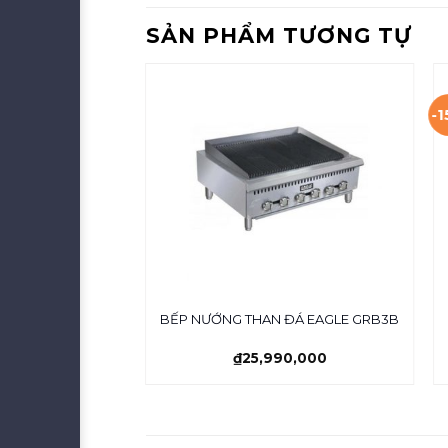
SẢN PHẨM TƯƠNG TỰ
-
ĐÁ NHÂN HỌNG 3
BẾP NƯỚNG THAN ĐÁ EAGLE GRB3B
 MSM
₫
25,990,000