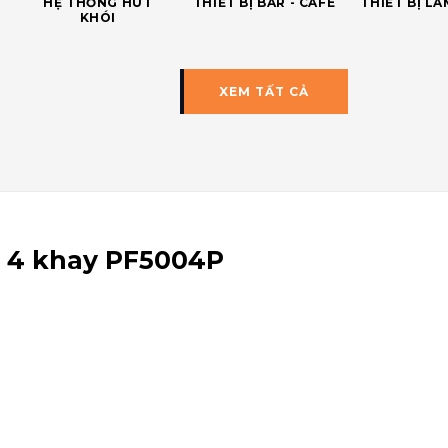
HỆ THỐNG HÚT
THIẾT BỊ BAR - CAFE
THIẾT BỊ L
KHÓI
XEM TẤT CẢ
n 4 khay PF5004P