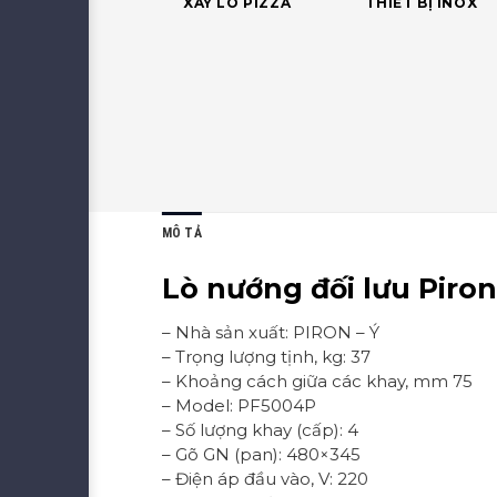
XÂY LÒ PIZZA
THIẾT BỊ INOX
MÔ TẢ
Lò nướng đối lưu Piro
– Nhà sản xuất: PIRON – Ý
– Trọng lượng tịnh, kg: 37
– Khoảng cách giữa các khay, mm 75
– Model: PF5004P
– Số lượng khay (cấp): 4
– Gõ GN (pan): 480×345
– Điện áp đầu vào, V: 220