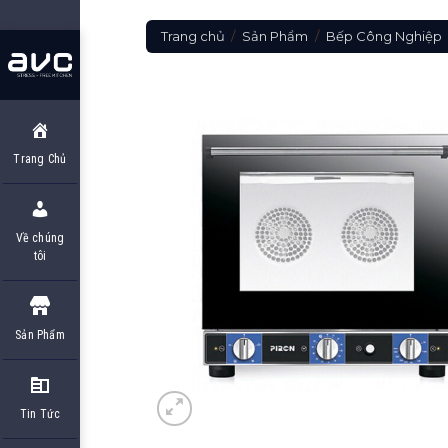
Skip
to
Trang chủ
/
Sản Phẩm
/
Bếp Công Nghiệp
content
Trang Chủ
Về chúng
tôi
Sản Phẩm
Tin Tức