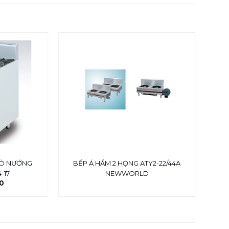
-14%
LÒ NƯỚNG
BẾP Á HẦM 2 HỌNG ATY2-22/44A
BẾ
-17
NEWWORLD
0