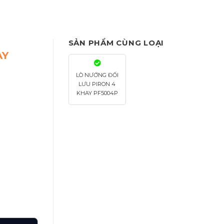
SẢN PHẨM CÙNG LOẠI
AY
LÒ NƯỚNG ĐỐI
LƯU PIRON 4
KHAY PF5004P