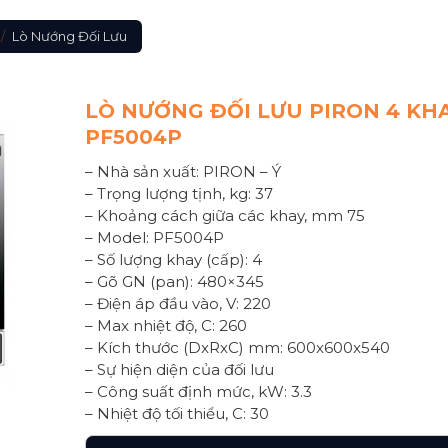
/
Lò Nướng Đối Lưu
LÒ NƯỚNG ĐỐI LƯU PIRON 4 KH
PF5004P
– Nhà sản xuất: PIRON – Ý
– Trọng lượng tịnh, kg: 37
– Khoảng cách giữa các khay, mm 75
– Model: PF5004P
– Số lượng khay (cấp): 4
– Gõ GN (pan): 480×345
– Điện áp đầu vào, V: 220
– Max nhiệt độ, C: 260
– Kích thước (DxRxC) mm: 600x600x540
– Sự hiện diện của đối lưu
– Công suất định mức, kW: 3.3
– Nhiệt độ tối thiểu, C: 30