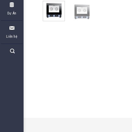
Dự Án
Liên hệ