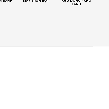
ÀM BÁNH
MÁY TRỘN BỘT
KHO ĐÔNG - KHO
LẠNH