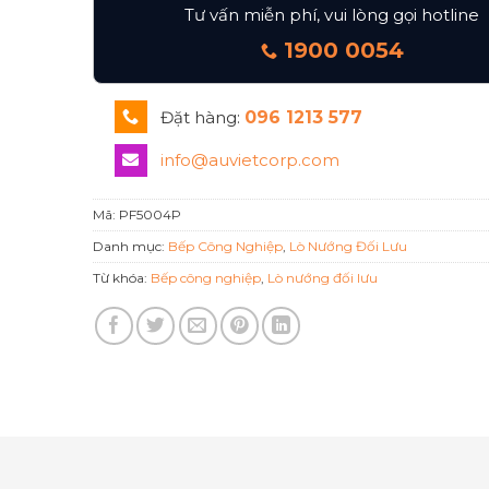
Tư vấn miễn phí, vui lòng gọi hotline
1900 0054
Đặt hàng:
096 1213 577
info@auvietcorp.com
Mã:
PF5004P
Danh mục:
Bếp Công Nghiệp
,
Lò Nướng Đối Lưu
Từ khóa:
Bếp công nghiệp
,
Lò nướng đối lưu