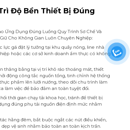
Trì Độ Bền Thiết Bị Đúng
ào Ứng Dụng Đúng Luồng Quy Trình Sơ Chế Và
 Giữ Cho Không Gian Luôn Chuyên Nghiệp:
ắc lực gá đặt lý tưởng tại khu quầy nóng, line nhà
ghiệp hoặc các cơ sở kinh doanh ẩm thực có không
n thăng bằng tại vị trí khô ráo thoáng mát, thiết
hởi động công tắc nguồn tổng, tinh chỉnh hệ thống
t thực phẩm lên lưới nướng, theo dõi chu trình làm
ca làm việc để bảo đảm an toàn tuyệt đối.
ối thời gian chạy tải khoa học, tránh để thiết bị
ử dụng đúng phụ tải nguồn điện định mức nhằm
o tác hằng đêm, bắt buộc ngắt các nút điều khiển,
n dẹp vệ sinh nhằm bảo toàn an toàn kịch trần.