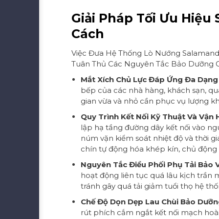
Giải Pháp Tối Ưu Hiệu
Cách
Việc Đưa Hệ Thống Lò Nướng Salamande
Tuân Thủ Các Nguyên Tắc Bảo Dưỡng Cơ
Mắt Xích Chủ Lực Đáp Ứng Đa Dạng
bếp của các nhà hàng, khách sạn, qu
gian vừa và nhỏ cần phục vụ lượng k
Quy Trình Kết Nối Kỹ Thuật Và Vận
lập hạ tầng đường dây kết nối vào n
núm vặn kiểm soát nhiệt độ và thời gi
chín tự động hóa khép kín, chủ động 
Nguyên Tắc Điều Phối Phụ Tải Bảo 
hoạt động liên tục quá lâu kịch trầ
tránh gây quá tải giảm tuổi thọ hệ th
Chế Độ Dọn Dẹp Lau Chùi Bảo Dưỡn
rút phích cắm ngắt kết nối mạch hoàn