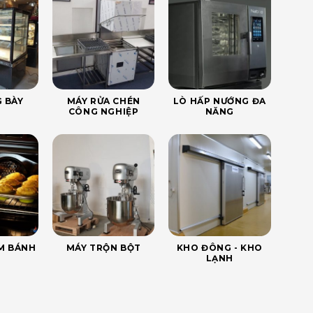
 BÀY
MÁY RỬA CHÉN
LÒ HẤP NƯỚNG ĐA
CÔNG NGHIỆP
NĂNG
ÀM BÁNH
MÁY TRỘN BỘT
KHO ĐÔNG - KHO
LẠNH