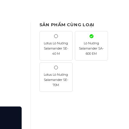
SẢN PHẨM CÙNG LOẠI
Lotus Lò Nướng
Lò Nướng
Salamander SE-
Salamander SA-
40 M
600 EM
Lotus Lò Nướng
Salamander SE-
70M