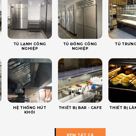
TỦ LẠNH CÔNG
TỦ ĐÔNG CÔNG
TỦ TRƯNG
NGHIỆP
NGHIỆP
HỆ THỐNG HÚT
THIẾT BỊ BAR - CAFE
THIẾT BỊ L
KHÓI
XEM TẤT CẢ