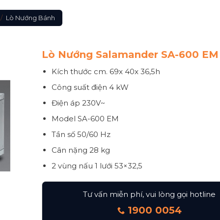
/
Lò Nướng Bánh
Lò Nướng Salamander SA-600 EM
Kích thước
cm. 69x 40x 36,5h
Công suất điện
4 kW
Điện áp
230V~
Model SA-600 EM
Tần số
50/60 Hz
Cân nặng
28 kg
2 vùng nấu 1 lưới 53×32,5
Tư vấn miễn phí, vui lòng gọi hotline
1900 0054