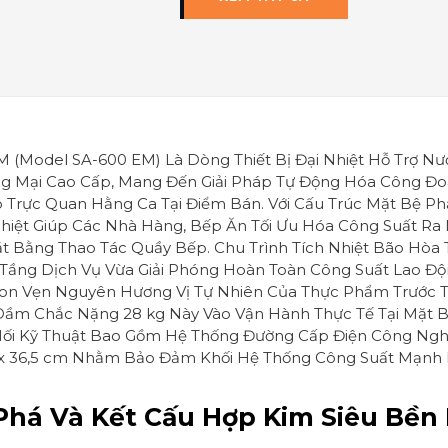
 (Model SA-600 EM) Là Dòng Thiết Bị Đại Nhiệt Hỗ Trợ N
 Mại Cao Cấp, Mang Đến Giải Pháp Tự Động Hóa Công Đoạ
 Trực Quan Hằng Ca Tại Điểm Bán. Với Cấu Trúc Mặt Bệ Ph
hiệt Giúp Các Nhà Hàng, Bếp Ăn Tối Ưu Hóa Công Suất Ra
t Bằng Thao Tác Quầy Bếp. Chu Trình Tích Nhiệt Bão Hòa 
Tầng Dịch Vụ Vừa Giải Phóng Hoàn Toàn Công Suất Lao Độ
on Vẹn Nguyên Hương Vị Tự Nhiên Của Thực Phẩm Trước Tá
Dầm Chắc Nặng 28 kg Này Vào Vận Hành Thực Tế Tại Mặt B
Nối Kỹ Thuật Bao Gồm Hệ Thống Đường Cấp Điện Công Ngh
0 x 36,5 cm Nhằm Bảo Đảm Khối Hệ Thống Công Suất Mạnh
há Và Kết Cấu Hợp Kim Siêu Bền 