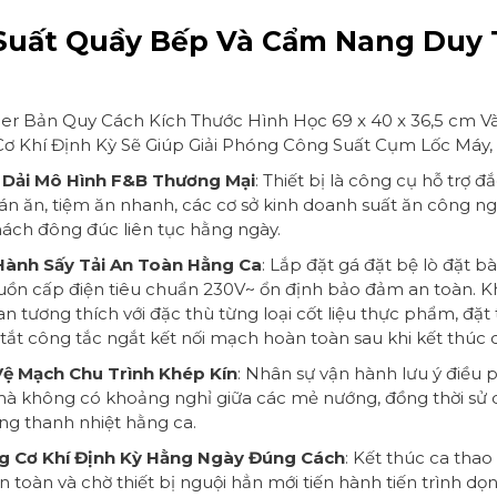
 Suất Quầy Bếp Và Cẩm Nang Duy 
r Bản Quy Cách Kích Thước Hình Học 69 x 40 x 36,5 cm V
 Khí Định Kỳ Sẽ Giúp Giải Phóng Công Suất Cụm Lốc Máy,
 Dải Mô Hình F&B Thương Mại
: Thiết bị là công cụ hỗ trợ đ
án ăn, tiệm ăn nhanh, các cơ sở kinh doanh suất ăn công n
hách đông đúc liên tục hằng ngày.
 Hành Sấy Tải An Toàn Hằng Ca
: Lắp đặt gá đặt bệ lò đặt bà
guồn cấp điện tiêu chuẩn 230V~ ổn định bảo đảm an toàn. K
an tương thích với đặc thù từng loại cốt liệu thực phẩm, đặ
tắt công tắc ngắt kết nối mạch hoàn toàn sau khi kết thúc 
Vệ Mạch Chu Trình Khép Kín
: Nhân sự vận hành lưu ý điều ph
n mà không có khoảng nghỉ giữa các mẻ nướng, đồng thời s
ống thanh nhiệt hằng ca.
g Cơ Khí Định Kỳ Hằng Ngày Đúng Cách
: Kết thúc ca tha
 toàn và chờ thiết bị nguội hẳn mới tiến hành tiến trình dọ