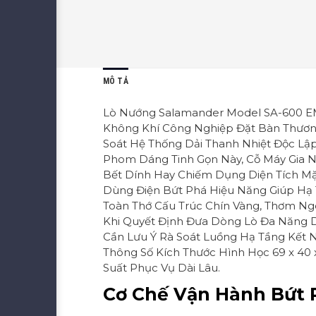
MÔ TẢ
Lò Nướng Salamander Model SA-600 EM
Không Khí Công Nghiệp Đặt Bàn Thương
Soát Hệ Thống Dải Thanh Nhiệt Độc Lập
Phom Dáng Tinh Gọn Này, Cỗ Máy Gia N
Bết Dính Hay Chiếm Dụng Diện Tích Mặ
Dùng Điện Bứt Phá Hiệu Năng Giúp Hạ 
Toàn Thớ Cấu Trúc Chín Vàng, Thơm Ng
Khi Quyết Định Đưa Dòng Lò Đa Năng 
Cần Lưu Ý Rà Soát Luồng Hạ Tầng Kết 
Thông Số Kích Thước Hình Học 69 x 4
Suất Phục Vụ Dài Lâu.
Cơ Chế Vận Hành Bứt P