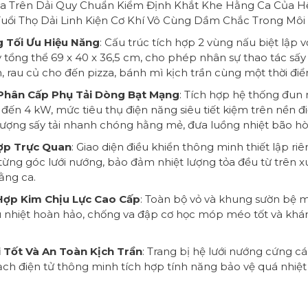
a Trên Dải Quy Chuẩn Kiểm Định Khắt Khe Hằng Ca Của H
uổi Thọ Dải Linh Kiện Cơ Khí Vô Cùng Dầm Chắc Trong Môi T
 Tối Ưu Hiệu Năng
: Cấu trúc tích hợp 2 vùng nấu biệt lập v
ổng thể 69 x 40 x 36,5 cm, cho phép nhân sự thao tác sấy 
ản, rau củ cho đến pizza, bánh mì kịch trần cùng một thời đi
 Phân Cấp Phụ Tải Dòng Bạt Mạng
: Tích hợp hệ thống đun
 đến 4 kW, mức tiêu thụ điện năng siêu tiết kiệm trên nền đ
ượng sấy tải nhanh chóng hằng mẻ, đưa luồng nhiệt bão hòa 
Hợp Trực Quan
: Giao diện điều khiển thông minh thiết lập ri
 từng góc lưới nướng, bảo đảm nhiệt lượng tỏa đều từ trên
ằng ca.
Hợp Kim Chịu Lực Cao Cấp
: Toàn bộ vỏ và khung sườn bệ 
ịu nhiệt hoàn hảo, chống va đập cơ học móp méo tốt và khá
 Tốt Và An Toàn Kịch Trần
: Trang bị hệ lưới nướng cứng 
mạch điện tử thông minh tích hợp tính năng bảo vệ quá nhiệt