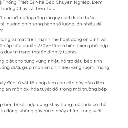
ệ Thống Thiết Bị Nhà Bếp Chuyên Nghiệp, Đem
rường Chạy Tải Liên Tục:
ới dải lưới nướng rộng rãi quy cách kích thước
tải nướng chín song hành số lượng lớn nhiều dải
ểm.
 nóng từ mặt trên mạnh mẽ hoạt động ổn định với
iện áp tiêu chuẩn 230V~ tần số biến thiên phối hợp
duy trì trạng thái ổn định lý tưởng.
êng biệt cho từng vùng nhiệt, hỗ trợ đầu bếp tinh
 xuống dưới, giúp món ăn chín đều vàng ruộm, mọng
máy đúc từ vật liệu hợp kim cao cấp dày dặn dầm
ng ăn mòn oxi hóa tuyệt đối trong môi trường bếp
cáp bền bỉ kết hợp cùng khay hứng mỡ thừa có thể
 tự động, không gây rủi ro cháy chập trong suốt