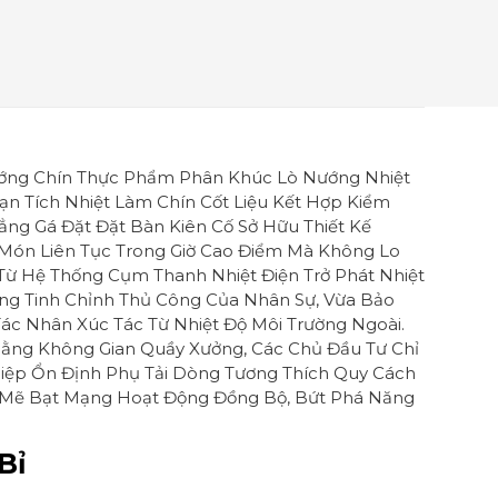
ướng Chín Thực Phẩm Phân Khúc Lò Nướng Nhiệt
n Tích Nhiệt Làm Chín Cốt Liệu Kết Hợp Kiểm
ẳng Gá Đặt Đặt Bàn Kiên Cố Sở Hữu Thiết Kế
 Món Liên Tục Trong Giờ Cao Điểm Mà Không Lo
Từ Hệ Thống Cụm Thanh Nhiệt Điện Trở Phát Nhiệt
ng Tinh Chỉnh Thủ Công Của Nhân Sự, Vừa Bảo
c Nhân Xúc Tác Từ Nhiệt Độ Môi Trường Ngoài.
ằng Không Gian Quầy Xưởng, Các Chủ Đầu Tư Chỉ
iệp Ổn Định Phụ Tải Dòng Tương Thích Quy Cách
 Mẽ Bạt Mạng Hoạt Động Đồng Bộ, Bứt Phá Năng
Bỉ