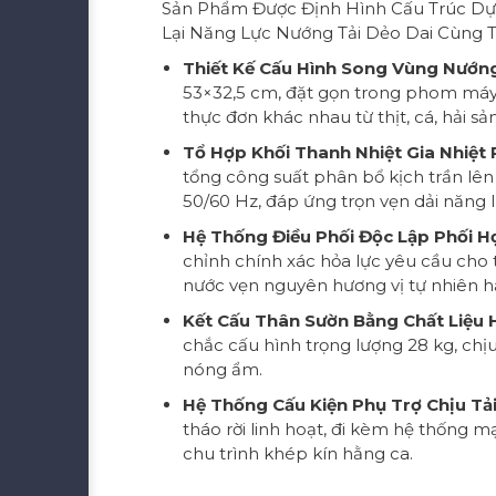
Sản Phẩm Được Định Hình Cấu Trúc Dự
Lại Năng Lực Nướng Tải Dẻo Dai Cùng T
Thiết Kế Cấu Hình Song Vùng Nướng
53×32,5 cm, đặt gọn trong phom máy t
thực đơn khác nhau từ thịt, cá, hải s
Tổ Hợp Khối Thanh Nhiệt Gia Nhiệt
tổng công suất phân bổ kịch trần lên
50/60 Hz, đáp ứng trọn vẹn dải năng l
Hệ Thống Điều Phối Độc Lập Phối 
chỉnh chính xác hỏa lực yêu cầu cho
nước vẹn nguyên hương vị tự nhiên h
Kết Cấu Thân Sườn Bằng Chất Liệu 
chắc cấu hình trọng lượng 28 kg, ch
nóng ẩm.
Hệ Thống Cấu Kiện Phụ Trợ Chịu Tải
tháo rời linh hoạt, đi kèm hệ thống 
chu trình khép kín hằng ca.