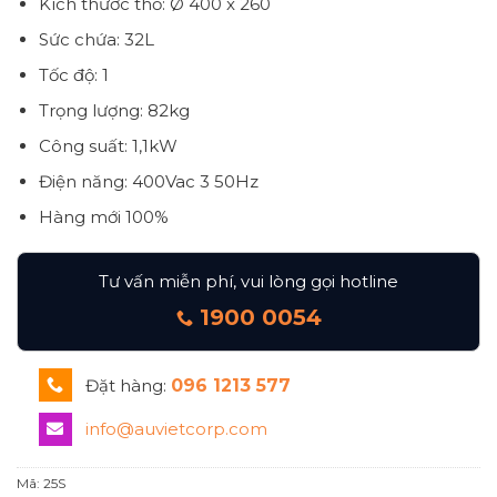
Kích thước thố: Ø 400 x 260
Sức chứa: 32L
Tốc độ: 1
Trọng lượng: 82kg
Công suất: 1,1kW
Điện năng: 400Vac 3 50Hz
Hàng mới 100%
Tư vấn miễn phí, vui lòng gọi hotline
1900 0054
Đặt hàng:
096 1213 577
info@auvietcorp.com
Mã:
25S