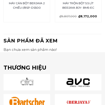
MÁY CÁN BỘT BERJAYA 2
MÁY TRỘN BỘT 5.5 LÍT
CHIỀU I/BSP-DS500
BERJAYA BJY- BM5-EC
₫
9,807,000
₫
8,172,000
SẢN PHẨM ĐÃ XEM
Bạn chưa xem sản phẩm nào!
THƯƠNG HIỆU