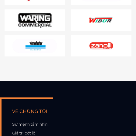
VỀ CHÚNG TÔI
Sứ mệnh tầm nhìn
Giá trị cốt lõi