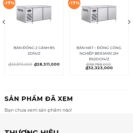
-17%
-17%
BÀN ĐÔNG 2 CÁNH BS
BÀN MÁT – ĐÔNG CÔNG
2DF4/Z
NGHIỆP BERJAYA1.2M
BS2DCF4/Z
₫
33,973,000
₫
28,311,000
₫
38,788,000
₫
32,323,000
SẢN PHẨM ĐÃ XEM
Bạn chưa xem sản phẩm nào!
THƯƠNG HIỆU