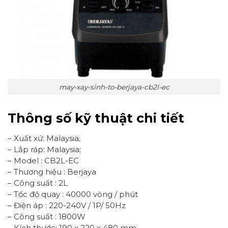
may-xay-sinh-to-berjaya-cb2l-ec
Thông số kỹ thuật chi tiết
– Xuất xứ: Malaysia;
– Lắp ráp: Malaysia;
– Model : CB2L-EC
– Thương hiệu : Berjaya
– Công suất : 2L
– Tốc độ quay : 40000 vòng / phút
– Điện áp : 220-240V / 1P/ 50Hz
– Công suất : 1800W
– Kích thước: 190 x 220 x 480 mm