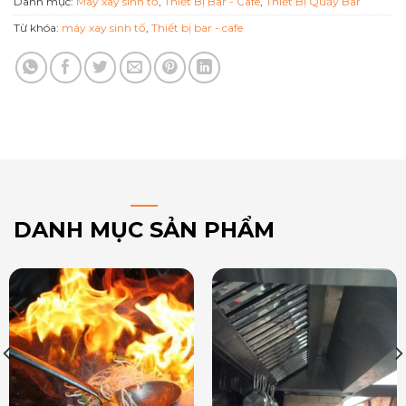
Danh mục:
Máy xay sinh tố
,
Thiết Bị Bar - Cafe
,
Thiết Bị Quầy Bar
Từ khóa:
máy xay sinh tố
,
Thiết bị bar - cafe
DANH MỤC SẢN PHẨM