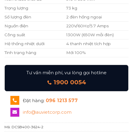
Trọng lượng
73 kg
Số lượng đèn
2 đèn hồng ngoại
Nguồn điện
220V/60Hz/5.7 Amps
Công suất
1300W (650W mỗi đèn)
Hệ thống nhiệt dưới
4 thanh nhiệt tích hợp
Tình trạng hàng
Mới 100%
Tư vấn miễn phí, vui lòng gọi hotline
1900 0054
Đặt hàng:
096 1213 577
info@auvietcorp.com
Mã:
DCSB400-3624-2