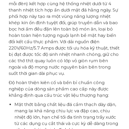
mỗi đèn) kết hợp cùng hệ thống nhiệt dưới từ 4
thanh nhiệt tích hợp ẩn dưới mặt đá hằng ngày. Sự
phối hợp này tạo ra một vùng năng lượng nhiệt
khép kín ổn định tuyệt đối, giúp truyền dẫn và bao
bọc hơi ấm đều đặn lên toàn bộ món ăn, loại bỏ
hoàn toàn hiện tượng nguội lạnh bề mặt hay biến
đổi kết cấu thực phẩm. Với dải nguồn điện
220V/60Hz/5.7 Amps được tối ưu hóa kỹ thuật, thiết
bị đạt được tốc độ sinh nhiệt nhanh chóng, giữ cho
các thớ thịt quay luôn có lớp vỏ giòn rụm bên
ngoài và độ mọng nước nguyên bản bên trong
suốt thời gian dài phục vụ.
Độ hoàn thiện kiên cố và bền bỉ chuẩn công
nghiệp của dòng sản phẩm cao cấp này được
khẳng định qua cấu trúc vật liệu thượng hạng:
Mặt thớt bằng chất liệu đá cẩm thạch dày dặn,
mang lại khả năng chịu lực va đập cao, chịu
nhiệt độ lớn, hạn chế tối đa tình trạng trầy xước
từ các dụng cụ cắt thái và cực kỳ dễ dàng trong