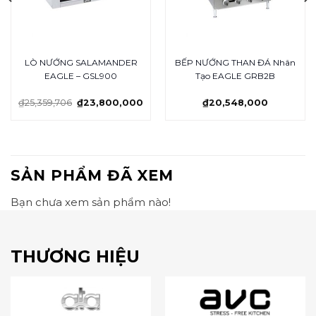
LÒ NƯỚNG SALAMANDER
BẾP NƯỚNG THAN ĐÁ Nhân
EAGLE – GSL900
Tạo EAGLE GRB2B
₫
25,359,706
₫
23,800,000
₫
20,548,000
SẢN PHẨM ĐÃ XEM
Bạn chưa xem sản phẩm nào!
THƯƠNG HIỆU