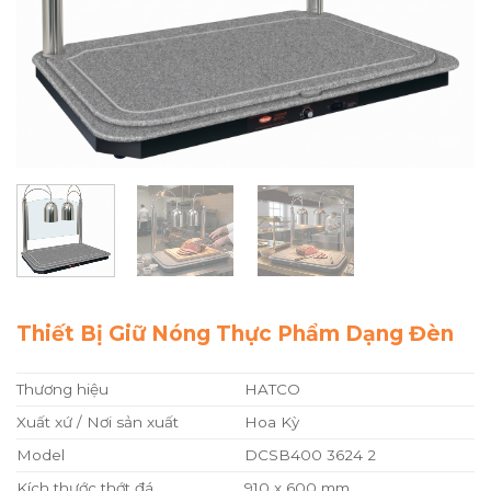
Thiết Bị Giữ Nóng Thực Phẩm Dạng Đèn
Thương hiệu
HATCO
Xuất xứ / Nơi sản xuất
Hoa Kỳ
Model
DCSB400 3624 2
Kích thước thớt đá
910 x 600 mm