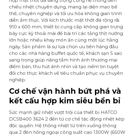
hợp mặt thớt đá sang trọng cùng hệ thống đèn
chiếu nhiệt chuyên dụng, mang lại diện mạo bề
thế, chuyên nghiệp và tối ưu hóa không gian trình
diễn ẩm thực. Với kích thước mặt thớt đá rộng rãi
910 x 600 mm, thiết bị cung cấp không gian trưng
bày cực kỳ thoải mái để bài trí các tảng thịt nướng
lớn hoặc nhiều khay món ăn cùng một lúc hằng
ngày. Sản phẩm là sự lựa chọn ưu tiên hàng đầu
cho các nhà hàng buffet quốc tế, khách sạn 5 sao
sang trọng giúp nâng tầm hình ảnh thương mại
điểm bán, thu hút ánh nhìn và tạo niềm tin tuyệt
đối cho thực khách về tiêu chuẩn phục vụ chuyên
nghiệp.
Cơ chế vận hành bứt phá và
kết cấu hợp kim siêu bền bỉ
Sức mạnh giữ nhiệt vượt trội của thiết bị HATCO
DCSB400 3624 2 đến từ cơ chế tác động nhiệt kép
độc quyền: Hệ thống nhiệt từ trên xuống thông
qua 2 đèn hồng ngoại công suất cao 1300W (650W