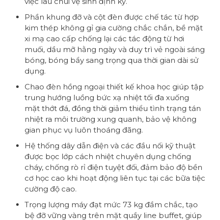
việc lau chùi vệ sinh định kỳ.
Phần khung đỡ và cột đèn được chế tác từ hợp
kim thép không gỉ gia cường chắc chắn, bề mặt
xi mạ cao cấp chống lại các tác động từ hơi
muối, dầu mỡ hằng ngày và duy trì vẻ ngoài sáng
bóng, bóng bẩy sang trọng qua thời gian dài sử
dụng.
Chao đèn hồng ngoại thiết kế khoa học giúp tập
trung hướng luồng bức xạ nhiệt tối đa xuống
mặt thớt đá, đồng thời giảm thiểu tình trạng tán
nhiệt ra môi trường xung quanh, bảo vệ không
gian phục vụ luôn thoáng đãng.
Hệ thống dây dẫn điện và các đầu nối kỹ thuật
được bọc lớp cách nhiệt chuyên dụng chống
cháy, chống rò rỉ điện tuyệt đối, đảm bảo độ bền
cơ học cao khi hoạt động liên tục tại các bữa tiệc
cường độ cao.
Trọng lượng máy đạt mức 73 kg đầm chắc, tạo
bệ đỡ vững vàng trên mặt quầy line buffet, giúp