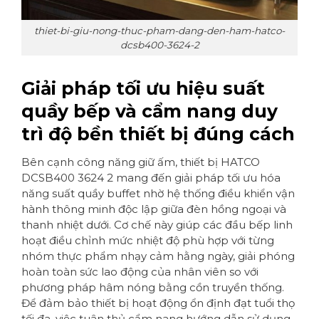
thiet-bi-giu-nong-thuc-pham-dang-den-ham-hatco-
dcsb400-3624-2
Giải pháp tối ưu hiệu suất
quầy bếp và cẩm nang duy
trì độ bền thiết bị đúng cách
Bên cạnh công năng giữ ấm, thiết bị HATCO
DCSB400 3624 2 mang đến giải pháp tối ưu hóa
năng suất quầy buffet nhờ hệ thống điều khiển vận
hành thông minh độc lập giữa đèn hồng ngoại và
thanh nhiệt dưới. Cơ chế này giúp các đầu bếp linh
hoạt điều chỉnh mức nhiệt độ phù hợp với từng
nhóm thực phẩm nhạy cảm hằng ngày, giải phóng
hoàn toàn sức lao động của nhân viên so với
phương pháp hâm nóng bằng cồn truyền thống.
Để đảm bảo thiết bị hoạt động ổn định đạt tuổi thọ
tối đa, việc tuân thủ cẩm nang hướng dẫn sử dụng