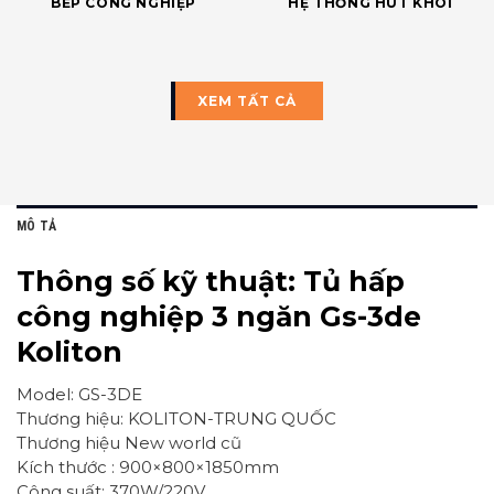
BẾP CÔNG NGHIỆP
HỆ THỐNG HÚT KHÓI
XEM TẤT CẢ
MÔ TẢ
Thông số kỹ thuật: Tủ hấp
công nghiệp 3 ngăn Gs-3de
Koliton
Model: GS-3DE
Thương hiệu: KOLITON-TRUNG QUỐC
Thương hiệu New world cũ
Kích thước : 900×800×1850mm
Công suất: 370W/220V