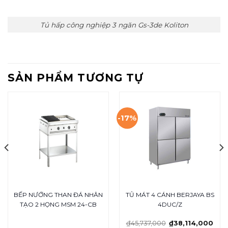
Tủ hấp công nghiệp 3 ngăn Gs-3de Koliton
SẢN PHẨM TƯƠNG TỰ
-17%
BẾP NƯỚNG THAN ĐÁ NHÂN
TỦ MÁT 4 CÁNH BERJAYA BS
TẠO 2 HỌNG MSM 24-CB
4DUC/Z
₫
45,737,000
₫
38,114,000