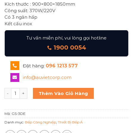
Kích thước : 900×800×1850mm
Công suất: 370W/220V
Có 3 ngăn hấp
Kết cấu inox
Tư vấn miễn phí, vui lòng gọi hotline
1900 0054
Đặt hàng:
096 1213 577
info@auvietcorp.com
Tủ hấp công nghiệp 3 ngăn Gs-3de Koliton số lượng
Thêm Vào Giỏ Hàng
Mã:
GS-3DE
Danh mục:
Bếp Công Nghiệp
,
Thiết Bị Bếp Á