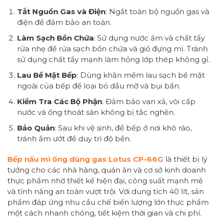
Tắt Nguồn Gas và Điện
: Ngắt toàn bộ nguồn gas và
điện để đảm bảo an toàn.
Làm Sạch Bồn Chứa
: Sử dụng nước ấm và chất tẩy
rửa nhẹ để rửa sạch bồn chứa và giỏ đựng mì. Tránh
sử dụng chất tẩy mạnh làm hỏng lớp thép không gỉ.
Lau Bề Mặt Bếp
: Dùng khăn mềm lau sạch bề mặt
ngoài của bếp để loại bỏ dầu mỡ và bụi bẩn.
Kiểm Tra Các Bộ Phận
: Đảm bảo van xả, vòi cấp
nước và ống thoát sàn không bị tắc nghẽn.
Bảo Quản
: Sau khi vệ sinh, để bếp ở nơi khô ráo,
tránh ẩm ướt để duy trì độ bền.
Bếp nấu mì ống dùng gas Lotus CP-66G
là thiết bị lý
tưởng cho các nhà hàng, quán ăn và cơ sở kinh doanh
thực phẩm nhờ thiết kế hiện đại, công suất mạnh mẽ
và tính năng an toàn vượt trội. Với dung tích 40 lít, sản
phẩm đáp ứng nhu cầu chế biến lượng lớn thực phẩm
một cách nhanh chóng, tiết kiệm thời gian và chi phí.