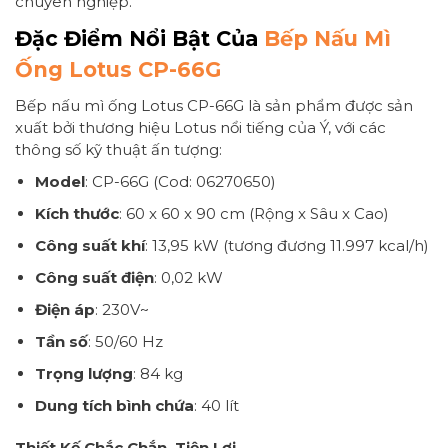
chuyên nghiệp.
Đặc Điểm Nổi Bật Của
Bếp Nấu Mì
Ống Lotus CP-66G
Bếp nấu mì ống Lotus CP-66G là sản phẩm được sản
xuất bởi thương hiệu Lotus nổi tiếng của Ý, với các
thông số kỹ thuật ấn tượng:
Model
: CP-66G (Cod: 06270650)
Kích thước
: 60 x 60 x 90 cm (Rộng x Sâu x Cao)
Công suất khí
: 13,95 kW (tương đương 11.997 kcal/h)
Công suất điện
: 0,02 kW
Điện áp
: 230V~
Tần số
: 50/60 Hz
Trọng lượng
: 84 kg
Dung tích bình chứa
: 40 lít
Thiết Kế Chắc Chắn, Tiện Lợi