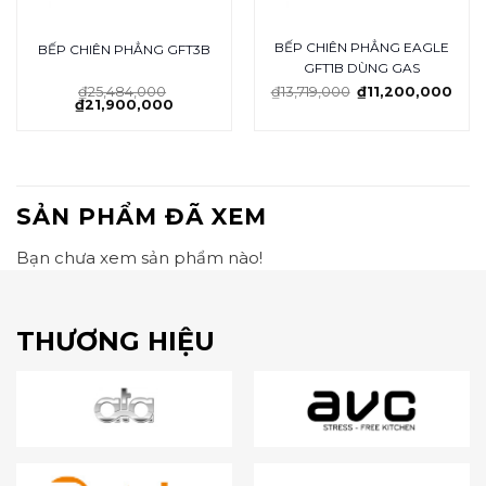
BẾP CHIÊN PHẲNG EAGLE
BẾP CHIÊN PHẲNG GFT3B
GFT1B DÙNG GAS
₫
25,484,000
₫
13,719,000
₫
11,200,000
₫
21,900,000
SẢN PHẨM ĐÃ XEM
Bạn chưa xem sản phẩm nào!
THƯƠNG HIỆU