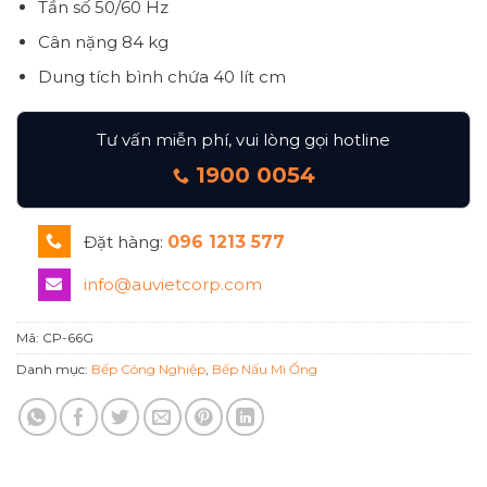
Tần số
50/60 Hz
Cân nặng
84 kg
Dung tích bình chứa 40 lít cm
Tư vấn miễn phí, vui lòng gọi hotline
1900 0054
Đặt hàng:
096 1213 577
info@auvietcorp.com
Mã:
CP-66G
Danh mục:
Bếp Công Nghiệp
,
Bếp Nấu Mì Ống