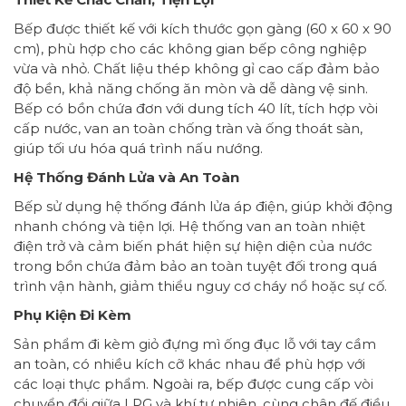
Bếp được thiết kế với kích thước gọn gàng (60 x 60 x 90
cm), phù hợp cho các không gian bếp công nghiệp
vừa và nhỏ. Chất liệu thép không gỉ cao cấp đảm bảo
độ bền, khả năng chống ăn mòn và dễ dàng vệ sinh.
Bếp có bồn chứa đơn với dung tích 40 lít, tích hợp vòi
cấp nước, van an toàn chống tràn và ống thoát sàn,
giúp tối ưu hóa quá trình nấu nướng.
Hệ Thống Đánh Lửa và An Toàn
Bếp sử dụng hệ thống đánh lửa áp điện, giúp khởi động
nhanh chóng và tiện lợi. Hệ thống van an toàn nhiệt
điện trở và cảm biến phát hiện sự hiện diện của nước
trong bồn chứa đảm bảo an toàn tuyệt đối trong quá
trình vận hành, giảm thiểu nguy cơ cháy nổ hoặc sự cố.
Phụ Kiện Đi Kèm
Sản phẩm đi kèm giỏ đựng mì ống đục lỗ với tay cầm
an toàn, có nhiều kích cỡ khác nhau để phù hợp với
các loại thực phẩm. Ngoài ra, bếp được cung cấp vòi
chuyển đổi giữa LPG và khí tự nhiên, cùng chân đế điều