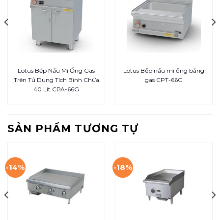
Lotus Bếp Nấu Mì Ống Gas
Lotus Bếp nấu mì ống bằng
Trên Tủ Dung Tích Bình Chứa
gas CPT-66G
40 Lít CPA-66G
SẢN PHẨM TƯƠNG TỰ
-14%
-18%