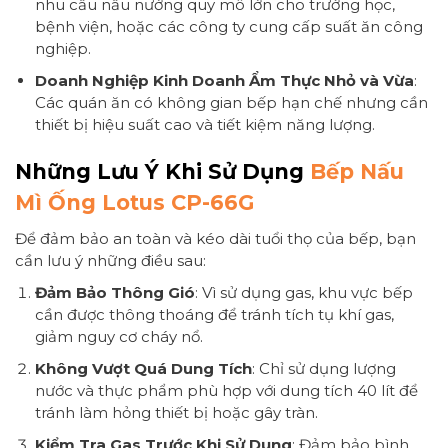
nhu cầu nấu nướng quy mô lớn cho trường học,
bệnh viện, hoặc các công ty cung cấp suất ăn công
nghiệp.
Doanh Nghiệp Kinh Doanh Ẩm Thực Nhỏ và Vừa
:
Các quán ăn có không gian bếp hạn chế nhưng cần
thiết bị hiệu suất cao và tiết kiệm năng lượng.
Những Lưu Ý Khi Sử Dụng
Bếp Nấu
Mì Ống Lotus CP-66G
Để đảm bảo an toàn và kéo dài tuổi thọ của bếp, bạn
cần lưu ý những điều sau:
Đảm Bảo Thông Gió
: Vì sử dụng gas, khu vực bếp
cần được thông thoáng để tránh tích tụ khí gas,
giảm nguy cơ cháy nổ.
Không Vượt Quá Dung Tích
: Chỉ sử dụng lượng
nước và thực phẩm phù hợp với dung tích 40 lít để
tránh làm hỏng thiết bị hoặc gây tràn.
Kiểm Tra Gas Trước Khi Sử Dụng
: Đảm bảo bình