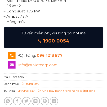
– Kích thước: 1200 x 700 x 1350 mm
– Số kệ : 2
– Công suất: 1.73 kW
– Amps : 7.5 A
– Hàng mới.
Tư vấn miễn phí, vui lòng gọi hotline
1900 0054
Đặt hàng:
096 1213 577
info@auvietcorp.com
Mã:
HDW-09SS-2
Danh mục:
Tủ Trưng Bày
Từ khóa:
Tủ trưng bày
,
Tủ trưng bày bánh tráng nóng kiếng cong