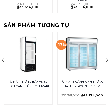
₫
40,385,000
₫
40,385,000
₫
33,654,000
₫
33,654,000
SẢN PHẨM TƯƠNG TỰ
-17%
TỦ MÁT TRƯNG BÀY HSRC-
TỦ MÁT 3 CÁNH KÍNH TRƯNG
850 1 CÁNH LỚN HOSHIZAKI
BÀY BERJAYA 3D-DC-SM
₫
55,361,000
₫
46,134,000