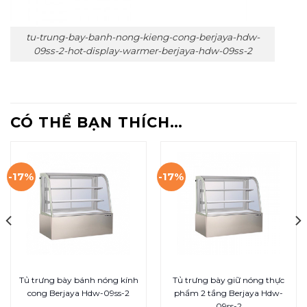
tu-trung-bay-banh-nong-kieng-cong-berjaya-hdw-
09ss-2-hot-display-warmer-berjaya-hdw-09ss-2
CÓ THỂ BẠN THÍCH…
-17%
-17%
Tủ trưng bày bánh nóng kính
Tủ trưng bày giữ nóng thực
cong Berjaya Hdw-09ss-2
phẩm 2 tầng Berjaya Hdw-
09ss-2